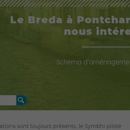
Le Breda à Pontcharr
nous intére
Schéma d'aménagemen
ations sont toujours présents, le Symbhi pilote