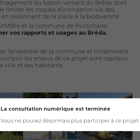
énagement du bassin versant du Bréda dont
 de limiter les risques d’inondation via des
n redonnant de la place à la biodiversité.
e SYMBHI et la commune de Pontcharra
er vos rapports et usages au Bréda.
verse l'ensemble de la commune et notamment
pourquoi les enjeux de ce projet sont capitaux
a ville et ses habitants.
La consultation numérique est terminée
Vous ne pouvez désormais plus participer à ce projet.