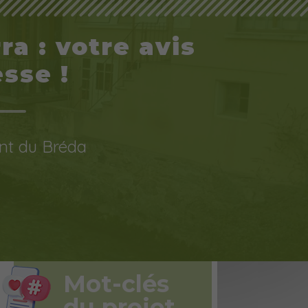
a : votre avis
sse !
t du Bréda
Mot-clés
du projet