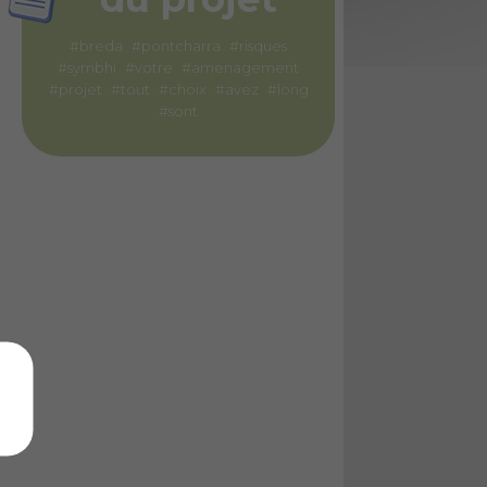
#breda
#pontcharra
#risques
#symbhi
#votre
#amenagement
#projet
#tout
#choix
#avez
#long
#sont