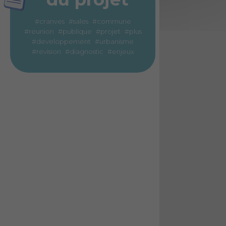
#cranves
#sales
#commune
#reunion
#publique
#projet
#plus
#developpement
#urbanisme
#revision
#diagnostic
#enjeux