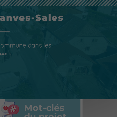
ranves-Sales
 commune dans les
ées ?
Mot-clés
du projet