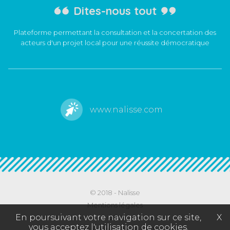
Dites-nous tout
Plateforme permettant la consultation et la concertation des
acteurs d'un projet local pour une réussite démocratique
www.nalisse.com
© 2018 -
Nalisse
Mentions légales
En poursuivant votre navigation sur ce site,
X
CGU
vous acceptez l'utilisation de cookies.
Création graphique David Michaudon