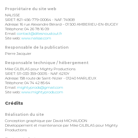
Propriétaire du site web
NALISSE
SIRET: 821-456-779-00064 - NAF: 7490B
Adresse: 16 rue Alexandre Bérard – 01 500 AMBERIEU-EN-BUGEY
Téléphone: 04 26 78 16 09
Email:
contact@ditesnoustout.fr
Site web:
www.nalisse.com
Responsable de la publication
Pierre Jacquier
Responsable technique / hébergement
Mike GILBLAS pour Mighty Productions
SIRET: 511-033-359-00015 - NAF: 6210Y
Adresse: 158 route de Saint-Nizier - 01240 MARLIEUX
Téléphone: 04 74 42 85 64
Email:
mightyprods@gmail.com
Site web:
www.mightyprods.com
Crédits
Réalisation du site
Conception graphique par David MICHAUDON
Développement et maintenance par Mike GILBLAS pour Mighty
Productions