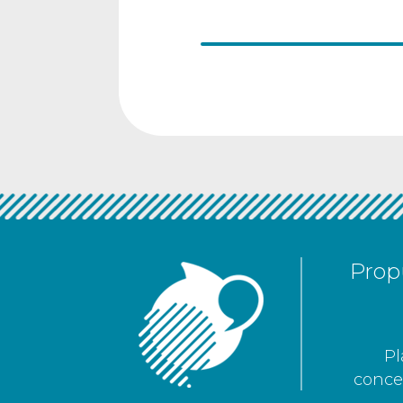
Propu
Pl
concer