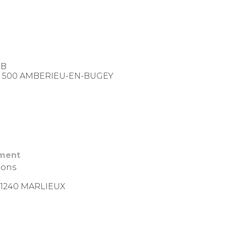
0B
– 01 500 AMBERIEU-EN-BUGEY
ement
ions
- 01240 MARLIEUX