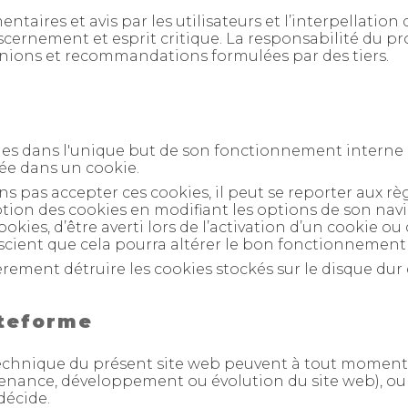
aires et avis par les utilisateurs et l’interpellation d
scernement et esprit critique. La responsabilité du pro
inions et recommandations formulées par des tiers.
okies dans l'unique but de son fonctionnement interne
ée dans un cookie.
s pas accepter ces cookies, il peut se reporter aux règl
ption des cookies en modifiant les options de son navig
okies, d’être averti lors de l’activation d’un cookie ou
conscient que cela pourra altérer le bon fonctionnement
rement détruire les cookies stockés sur le disque dur
ateforme
technique du présent site web peuvent à tout moment s
enance, développement ou évolution du site web), ou 
décide.