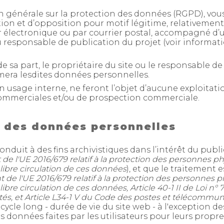
 générale sur la protection des données (RGPD), vous
cation et d’opposition pour motif légitime, relativeme
r électronique ou par courrier postal, accompagné d’un
u responsable de publication du projet (voir informati
e sa part, le propriétaire du site ou le responsable d
rimera lesdites données personnelles.
n usage interne, ne feront l’objet d’aucune exploitat
commerciales et/ou de prospection commerciale.
 des données personnelles
duit à des fins archivistiques dans l’intérêt du public,
 de l'UE 2016/679 relatif à la protection des personnes p
 libre circulation de ces données
), et que le traitement
 de l'UE 2016/679 relatif à la protection des personnes 
bre circulation de ces données, Article 40-1 II de Loi n° 7
bertés, et Article L34-1 V du Code des postes et télécommu
cycle long - durée de vie du site web - à l'exception 
données faites par les utilisateurs pour leurs propr