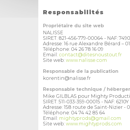
Responsabilités
Propriétaire du site web
NALISSE
SIRET: 821-456-779-00064 - NAF: 749
Adresse: 16 rue Alexandre Bérard 
Téléphone: 04 26 78 16 09
Email:
contact@ditesnoustout.fr
Site web:
www.nalisse.com
Responsable de la publication
korentin@nalisse.fr
Responsable technique / héberg
Mike GILBLAS pour Mighty Product
SIRET: 511-033-359-00015 - NAF: 6210Y
Adresse: 158 route de Saint-Nizier 
Téléphone: 04 74 42 85 64
Email:
mightyprods@gmail.com
Site web:
www.mightyprods.com