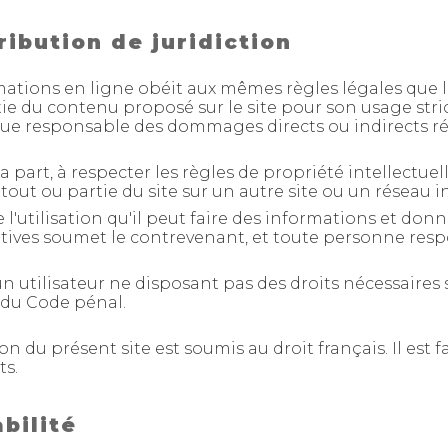
ribution de juridiction
tions en ligne obéit aux mêmes règles légales que l'é
tie du contenu proposé sur le site pour son usage str
nue responsable des dommages directs ou indirects ré
sa part, à respecter les règles de propriété intellectu
r tout ou partie du site sur un autre site ou un réseau 
 l'utilisation qu'il peut faire des informations et donn
atives soumet le contrevenant, et toute personne resp
un utilisateur ne disposant pas des droits nécessaire
 du Code pénal.
tion du présent site est soumis au droit français. Il est 
ts.
bilité