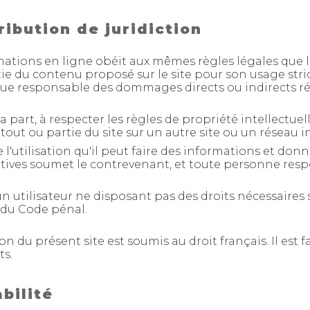
ribution de juridiction
tions en ligne obéit aux mêmes règles légales que l'é
tie du contenu proposé sur le site pour son usage str
nue responsable des dommages directs ou indirects ré
sa part, à respecter les règles de propriété intellectu
r tout ou partie du site sur un autre site ou un réseau 
 l'utilisation qu'il peut faire des informations et donn
atives soumet le contrevenant, et toute personne resp
un utilisateur ne disposant pas des droits nécessaire
 du Code pénal.
tion du présent site est soumis au droit français. Il est 
ts.
bilité