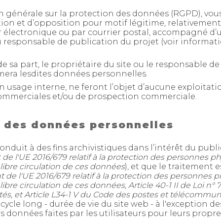
 générale sur la protection des données (RGPD), vous
cation et d’opposition pour motif légitime, relativeme
r électronique ou par courrier postal, accompagné d’un
u responsable de publication du projet (voir informati
e sa part, le propriétaire du site ou le responsable d
rimera lesdites données personnelles.
n usage interne, ne feront l’objet d’aucune exploitat
commerciales et/ou de prospection commerciale.
 des données personnelles
duit à des fins archivistiques dans l’intérêt du public,
 de l'UE 2016/679 relatif à la protection des personnes p
 libre circulation de ces données
), et que le traitement
 de l'UE 2016/679 relatif à la protection des personnes 
bre circulation de ces données, Article 40-1 II de Loi n° 7
bertés, et Article L34-1 V du Code des postes et télécommu
cycle long - durée de vie du site web - à l'exception 
données faites par les utilisateurs pour leurs propr