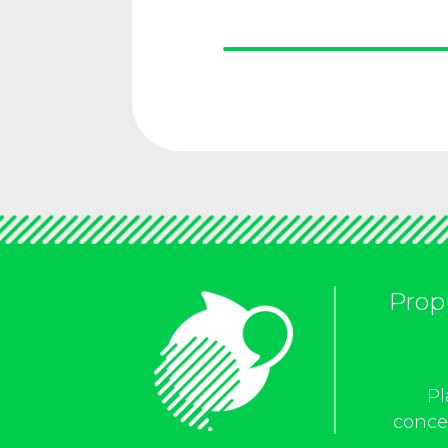
Propu
Pl
concer