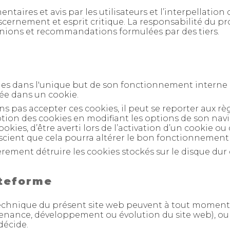
aires et avis par les utilisateurs et l’interpellation d
scernement et esprit critique. La responsabilité du pro
inions et recommandations formulées par des tiers.
okies dans l'unique but de son fonctionnement interne
ée dans un cookie.
s pas accepter ces cookies, il peut se reporter aux règl
ption des cookies en modifiant les options de son navig
okies, d’être averti lors de l’activation d’un cookie ou
conscient que cela pourra altérer le bon fonctionnement
rement détruire les cookies stockés sur le disque dur
ateforme
technique du présent site web peuvent à tout moment s
enance, développement ou évolution du site web), ou 
décide.