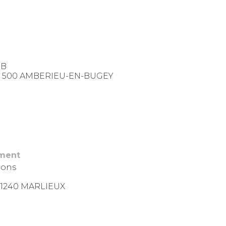
0B
– 01 500 AMBERIEU-EN-BUGEY
ement
ions
- 01240 MARLIEUX