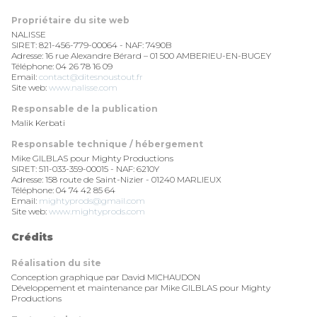
Propriétaire du site web
NALISSE
SIRET: 821-456-779-00064 - NAF: 7490B
Adresse: 16 rue Alexandre Bérard – 01 500 AMBERIEU-EN-BUGEY
Téléphone: 04 26 78 16 09
Email:
contact@ditesnoustout.fr
Site web:
www.nalisse.com
Responsable de la publication
Malik Kerbati
Responsable technique / hébergement
Mike GILBLAS pour Mighty Productions
SIRET: 511-033-359-00015 - NAF: 6210Y
Adresse: 158 route de Saint-Nizier - 01240 MARLIEUX
Téléphone: 04 74 42 85 64
Email:
mightyprods@gmail.com
Site web:
www.mightyprods.com
Crédits
Réalisation du site
Conception graphique par David MICHAUDON
Développement et maintenance par Mike GILBLAS pour Mighty
Productions